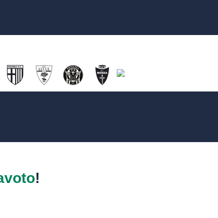
avoto
!