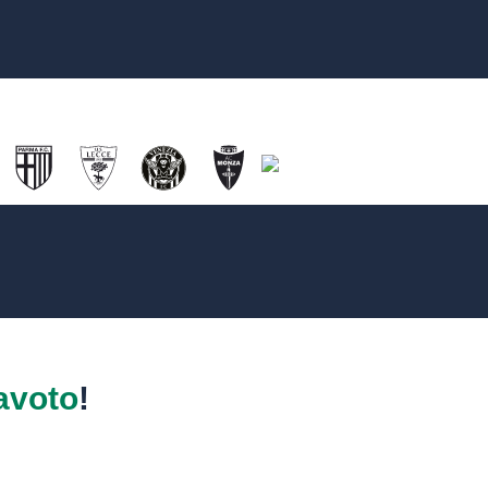
avoto
!